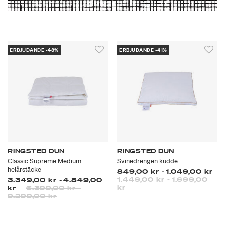
ERBJUDANDE -48%
ERBJUDANDE -41%
RINGSTED DUN
RINGSTED DUN
Classic Supreme Medium
Svinedrengen kudde
helårstäcke
849,00 kr
-
1.049,00 kr
1.449,00 kr
-
1.699,00
3.349,00 kr
-
4.849,00
kr
kr
6.399,00 kr
-
9.299,00 kr