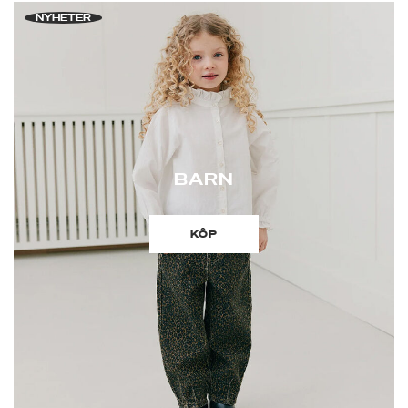
NYHETER
BARN
KÔP