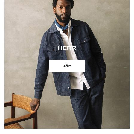
HERR
KÖP