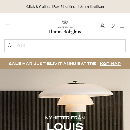
Click & Collect | Beställ online - hämta i butiken
30 dagars returrätt
LOGGA IN
FAVORIT
Menu
SÖK
SALE HAR JUST BLIVIT ÄNNU BÄTTRE -
KÖP HÄR