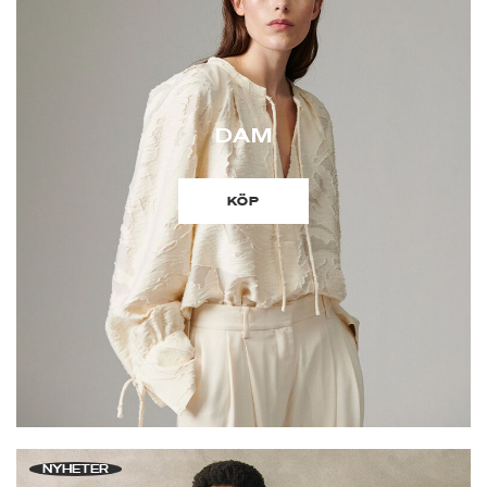
DAM
KÖP
NYHETER