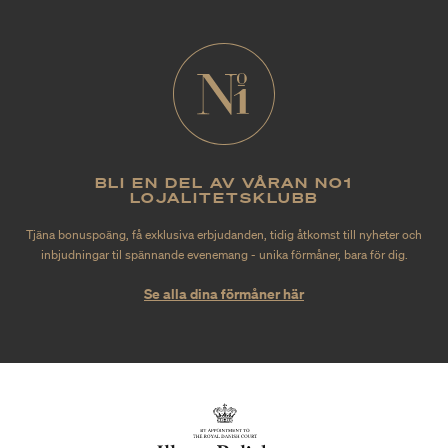
BLI EN DEL AV VÅRAN NO1
LOJALITETSKLUBB
Tjäna bonuspoäng, få exklusiva erbjudanden, tidig åtkomst till nyheter och
inbjudningar til spännande evenemang - unika förmåner, bara för dig.
Se alla dina förmåner här