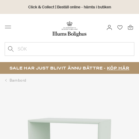
Click & Collect | Beställ online - hämta i butiken
30 dagars returrätt
LOGGA IN
FAVORIT
Menu
SÖK
SALE HAR JUST BLIVIT ÄNNU BÄTTRE -
KÖP HÄR
Barnbord