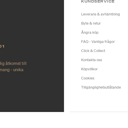
KUNDSERVICE
Leverans & avhämtning
Byte & retur
Ångra köp
FAQ - Vanliga frågor
O1
Click & Collect
Kontakta oss
ig åtkomst till
mang - unika
Köpvillkor
Cookies
Tillgänglighetsutlåtande