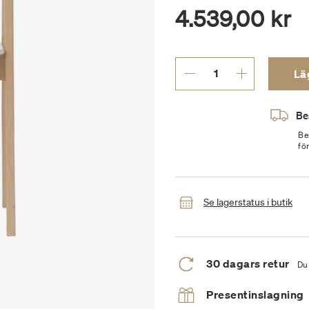
4.539,00 kr
Läg
Be
Be
fö
Se lagerstatus i butik
30 dagars retur
Du 
Presentinslagning