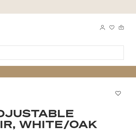
LOGGA IN
FAVORITER
Favori
DJUSTABLE
R, WHITE/OAK