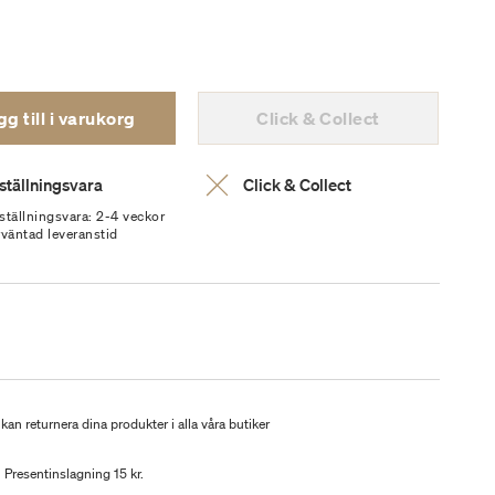
g till i varukorg
Click & Collect
ställningsvara
Click & Collect
ställningsvara: 2-4 veckor
rväntad leveranstid
kan returnera dina produkter i alla våra butiker
Presentinslagning 15 kr.