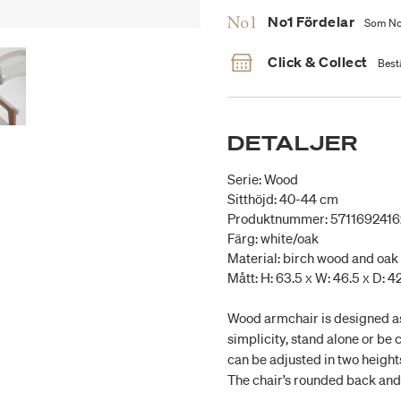
No1 Fördelar
Som No1
Click & Collect
Bestä
DETALJER
Serie: Wood
Sitthöjd: 40-44 cm
Produktnummer: 571169241
Färg: white/oak
Material: birch wood and oak
Mått: H: 63.5 x W: 46.5 x D: 
Wood armchair is designed as 
simplicity, stand alone or be
can be adjusted in two height
The chair’s rounded back and d
expression, while details like 