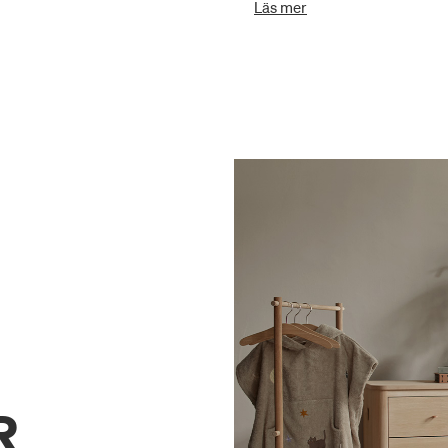
Läs mer
the armchair’s craftsmanship. 
design. The Wood armchair is
concentrated alone-time for 
lacquered moulded birch and white-oiled oak vene
design and stands out by its r
create a visible lightness and an effortless ex
and comply with European saf
toxic, water-based paint.
R