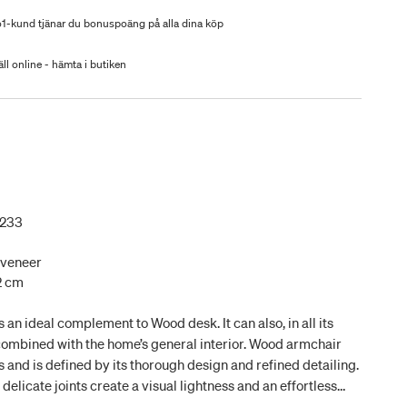
-kund tjänar du bonuspoäng på alla dina köp
ll online - hämta i butiken
6233
 veneer
42 cm
an ideal complement to Wood desk. It can also, in all its
 combined with the home’s general interior. Wood armchair
s and is defined by its thorough design and refined detailing.
elicate joints create a visual lightness and an effortless
the frame’s lightly sloping legs, testify to the high quality of