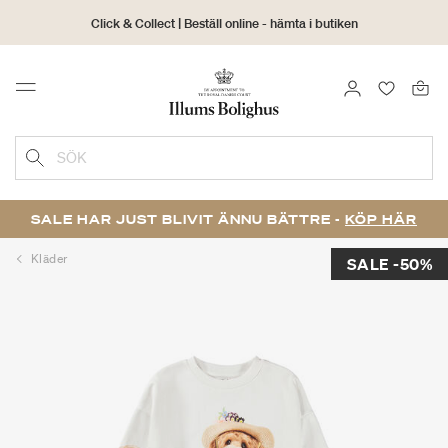
Click & Collect | Beställ online - hämta i butiken
30 dagars returrätt
LOGGA IN
FAVORIT
Menu
SÖK
SALE HAR JUST BLIVIT ÄNNU BÄTTRE -
KÖP HÄR
Kläder
SALE -50%