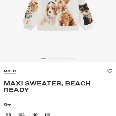
MOLO
Fa
MAXI SWEATER, BEACH
READY
Size
98
104
110
116