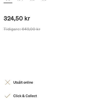
324,50 kr
Priset är nedsatt från
till
Tidigare:
649,00 kr
Utsålt online
Click & Collect