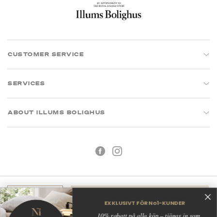
CUSTOMER SERVICE
SERVICES
ABOUT ILLUMS BOLIGHUS
Utsålt
EXKLUSIVT FÖR No1-KUNDER
Köpvillkor
Integritetspolicy
10% rabatt på alla köp – tjänas in som