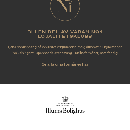
BLI EN DEL AV VÅRAN NO1
LOJALITETSKLUBB
Tjäna bonuspoäng, få exklusiva erbjudanden, tidig åtkomst till nyheter och
inbjudningar til spännande evenemang - unika förmåner, bara för dig.
Se alla dina förmåner här