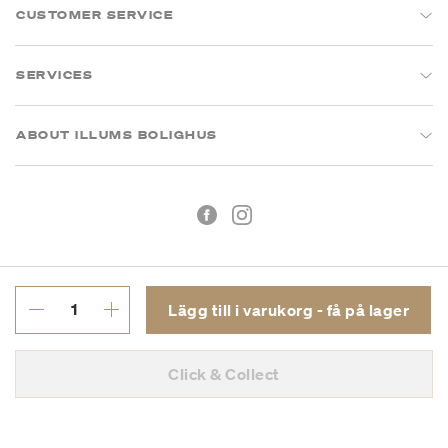
CUSTOMER SERVICE
SERVICES
ABOUT ILLUMS BOLIGHUS
Lägg till i varukorg - få på lager
Köpvillkor
Integritetspolicy
Click & Collect
Org.nr: 55681353-8701
Copyright © 2026 Illums Bolighus