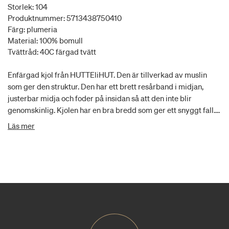
Storlek: 104
Produktnummer: 5713438750410
Färg: plumeria
Material: 100% bomull
Tvättråd: 40C färgad tvätt
Enfärgad kjol från HUTTEliHUT. Den är tillverkad av muslin
som ger den struktur. Den har ett brett resårband i midjan,
justerbar midja och foder på insidan så att den inte blir
genomskinlig. Kjolen har en bra bredd som ger ett snyggt fall.
Certifierad enligt OEKO-TEX® STANDARD 100 Cert. Nr 2276-
Läs mer
364 DTI