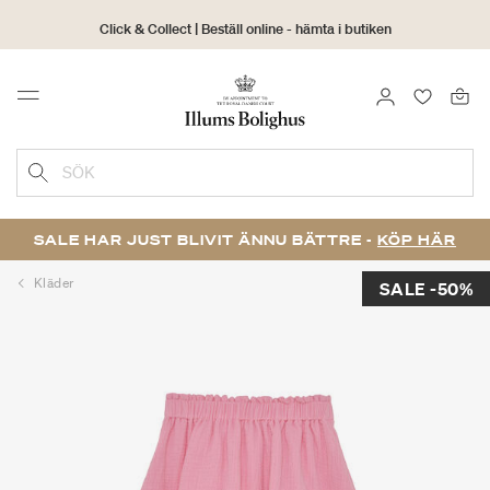
Click & Collect | Beställ online - hämta i butiken
30 dagars returrätt
LOGGA IN
FAVORIT
Menu
SÖK
SALE HAR JUST BLIVIT ÄNNU BÄTTRE -
KÖP HÄR
Kläder
SALE -50%