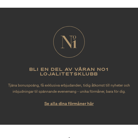
BLI EN DEL AV VÅRAN NO1
LOJALITETSKLUBB
Tjäna bonuspoäng, få exklusiva erbjudanden, tidig åtkomst till nyheter och
inbjudningar til spännande evenemang - unika förmåner, bara för dig.
Se alla dina förmåner här