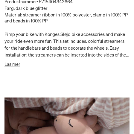
Produktnummer: 5715404343664
Färg: dark blue glitter
Material: streamer ribbon in 100% polyester, clamp in 100% PP
and beads in 100% PP
Pimp your bike with Konges Sløjd bike accessories and make
your ride even more fun. This set includes: colorful streamers
for the handlebars and beads to decorate the wheels. Easy
installation: the streamers can be inserted into the sides of the
handlebars, and beads are snapped onto the spokes of the
Läs mer
bicycle wheel. Suitable for most standard type of bike spokes.