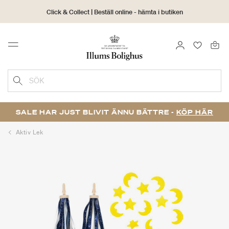
Click & Collect | Beställ online - hämta i butiken
30 dagars returrätt
LOGGA IN
FAVORIT
Menu
SÖK
SALE HAR JUST BLIVIT ÄNNU BÄTTRE -
KÖP HÄR
Aktiv Lek