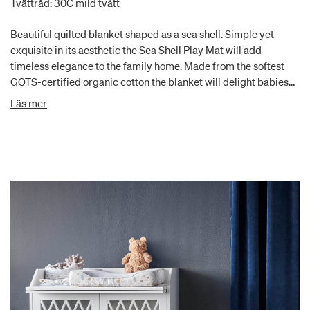
Tvättråd: 30C mild tvätt
Beautiful quilted blanket shaped as a sea shell. Simple yet
exquisite in its aesthetic the Sea Shell Play Mat will add
timeless elegance to the family home. Made from the softest
GOTS-certified organic cotton the blanket will delight babies
and parents alike. The Play Mat is lightly padded and serves
Läs mer
perfect as a play mat under the play gym or simply as a
comfortable spot for cosy and contemplative moments of
togetherness.