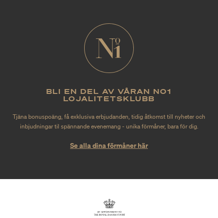
BLI EN DEL AV VÅRAN NO1
LOJALITETSKLUBB
Tjäna bonuspoäng, få exklusiva erbjudanden, tidig åtkomst till nyheter och
inbjudningar til spännande evenemang - unika förmåner, bara för dig.
Se alla dina förmåner här