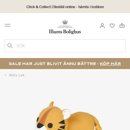
Click & Collect | Beställ online - hämta i butiken
30 dagars returrätt
LOGGA IN
FAVORIT
Menu
SÖK
SALE HAR JUST BLIVIT ÄNNU BÄTTRE -
KÖP HÄR
Aktiv Lek