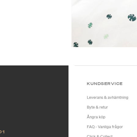
KUNDSERVICE
Leverans & avhämtning
Byte & retur
Ångra köp
FAQ - Vanliga frågor
O1
Click & Collect