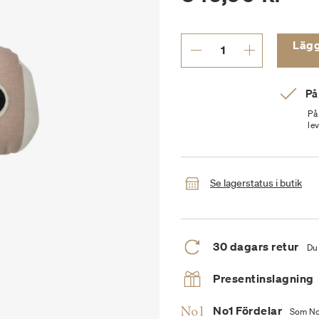
Lägg t
På
På
le
Se lagerstatus i butik
30 dagars retur
Du 
Presentinslagning
No1 Fördelar
Som No1