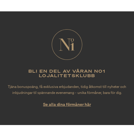
BLI EN DEL AV VÅRAN NO1
LOJALITETSKLUBB
Tjäna bonuspoäng, få exklusiva erbjudanden, tidig åtkomst till nyheter och
inbjudningar til spännande evenemang - unika förmåner, bara för dig.
Se alla dina förmåner här