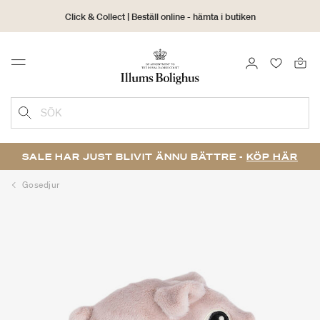
Click & Collect | Beställ online - hämta i butiken
30 dagars returrätt
LOGGA IN
FAVORIT
Menu
SÖK
SALE HAR JUST BLIVIT ÄNNU BÄTTRE -
KÖP HÄR
Gosedjur