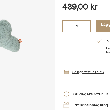
439,00 kr
Lägg t
På
På
le
Se lagerstatus i butik
30 dagars retur
Du 
Presentinslagning