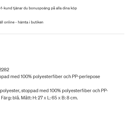
-kund tjänar du bonuspoäng på alla dina köp
ll online - hämta i butiken
2282
toppad med 100% polyesterfiber och PP-perlepose
 polyester, stoppad med 100% polyesterfiber och PP-
ärg: blå. Mått: H: 27 x L: 65 x B: 8 cm.