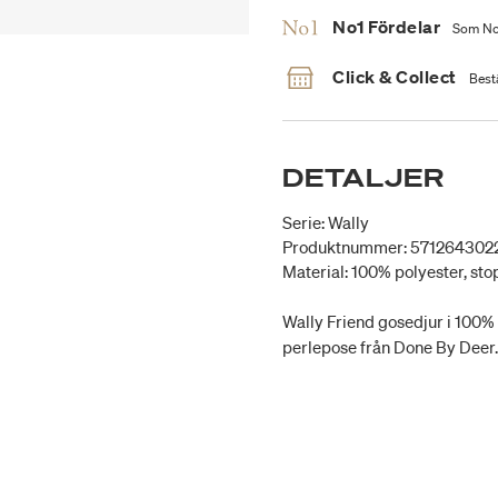
No1 Fördelar
Som No1
Click & Collect
Bestä
DETALJER
Serie: Wally
Produktnummer: 571264302
Material: 100% polyester, s
Wally Friend gosedjur i 100%
perlepose från Done By Deer. F