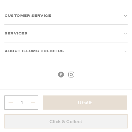
CUSTOMER SERVICE
SERVICES
ABOUT ILLUMS BOLIGHUS
Utsålt
Köpvillkor
Integritetspolicy
Click & Collect
Org.nr: 55681353-8701