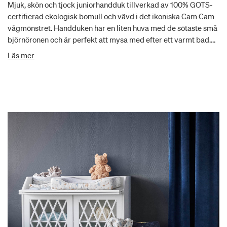
Mjuk, skön och tjock juniorhandduk tillverkad av 100% GOTS-
certifierad ekologisk bomull och vävd i det ikoniska Cam Cam
vågmönstret. Handduken har en liten huva med de sötaste små
björnöronen och är perfekt att mysa med efter ett varmt bad.
Det luftiga vågmönstret gör handduken snabbtorkande.
Läs mer