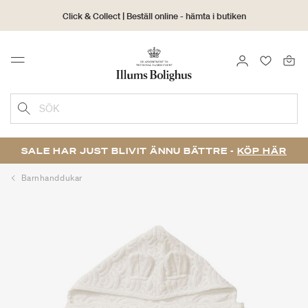
Click & Collect | Beställ online - hämta i butiken
30 dagars returrätt
LOGGA IN
FAVORIT
Menu
SÖK
SALE HAR JUST BLIVIT ÄNNU BÄTTRE -
KÖP HÄR
Barnhanddukar