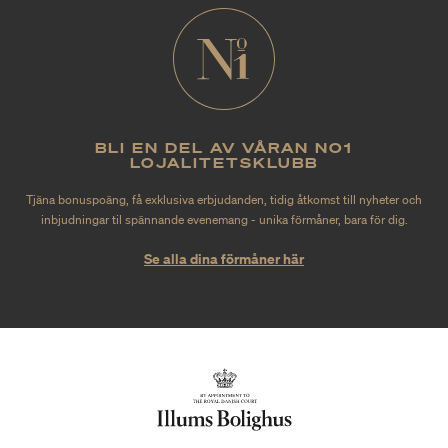
BLI EN DEL AV VÅRAN NO1
LOJALITETSKLUBB
Tjäna bonuspoäng, få exklusiva erbjudanden, tidig åtkomst till nyheter och
inbjudningar til spännande evenemang - unika förmåner, bara för dig.
Se alla dina förmåner här