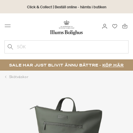
Click & Collect | Beställ online - hämta i butiken
30 dagars returrätt
LOGGA IN
FAVORIT
Menu
SÖK
SALE HAR JUST BLIVIT ÄNNU BÄTTRE -
KÖP HÄR
Skötväskor