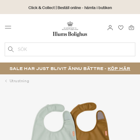
Click & Collect | Beställ online - hämta i butiken
30 dagars returrätt
LOGGA IN
FAVORIT
Menu
SÖK
SALE HAR JUST BLIVIT ÄNNU BÄTTRE -
KÖP HÄR
Utrustning