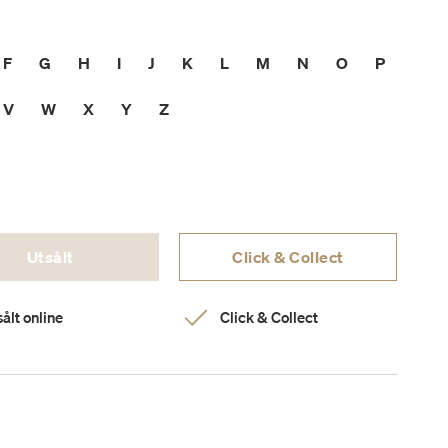
F
G
H
I
J
K
L
M
N
O
P
V
W
X
Y
Z
Utsålt
Click & Collect
ålt online
Click & Collect