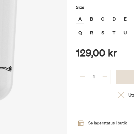
Size
A
B
C
D
E
Q
R
S
T
U
129,00 kr
Uts
Se lagerstatus i butik