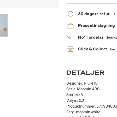
30 dagars retur
Du 
Presentinslagning
No1 Fördelar
Som No1
Click & Collect
Bestä
DETALJER
Designer: RIG-TIG
Serie: Moomin ABC
Storlek: A
Volym: 0.2 L
Produktnummer: 57098460
Färg: moomin white