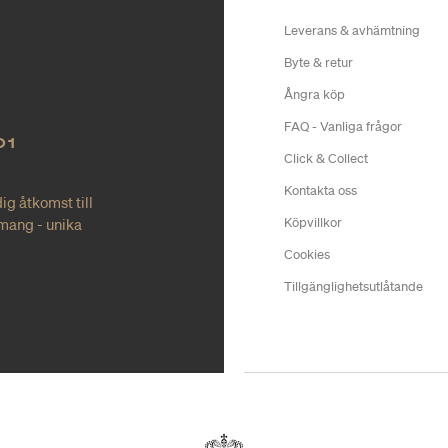
Leverans & avhämtning
Byte & retur
Ångra köp
FAQ - Vanliga frågor
O1
Click & Collect
Kontakta oss
ig åtkomst till
mang - unika
Köpvillkor
Cookies
Tillgänglighetsutlåtande