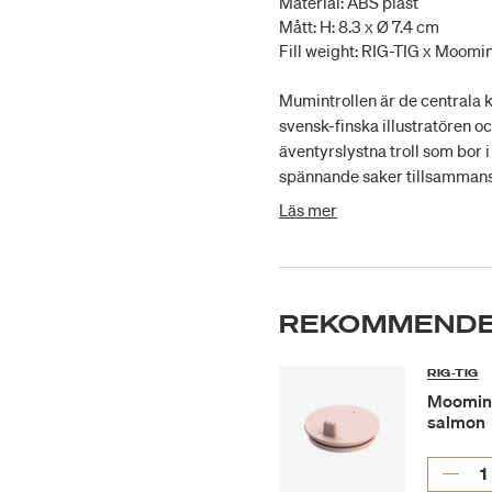
Material: ABS plast
Mått: H: 8.3 x Ø 7.4 cm
Fill weight: RIG-TIG x Moomi
Mumintrollen är de centrala 
svensk-finska illustratören oc
äventyrslystna troll som bor 
spännande saker tillsammans
mission om att skapa kärlek ti
Läs mer
viktigaste sakerna i världen
förhålla sig till andra, engag
som är designat till Moomin 
bokstäver. Utgångspunkten f
REKOMMENDE
ABC-koppen finns i 26 versio
figurerna från mumintrollens
RIG-TIG
och är tillverkad av ABS-plas
Moomin 
drickpip till koppen till de m
salmon
koppen och drickpipen tål mas
skadliga ämnen.