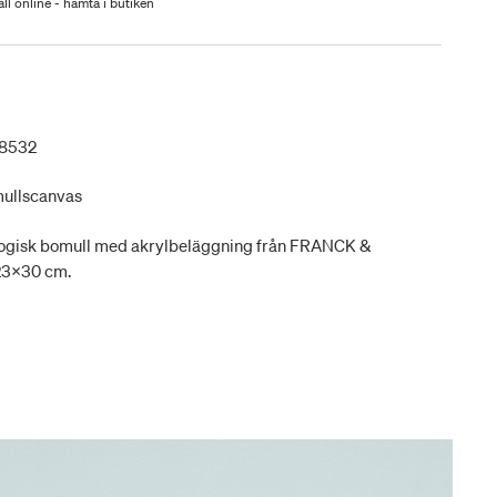
ll online - hämta i butiken
08532
mullscanvas
ologisk bomull med akrylbeläggning från FRANCK &
 23x30 cm.