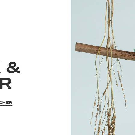
 &
ER
SCHER