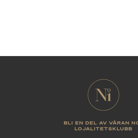
BLI EN DEL AV VÅRAN N
LOJALITETSKLUBB