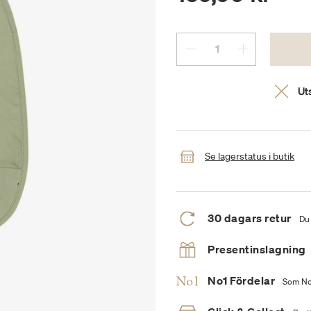
Uts
Se lagerstatus i butik
30 dagars retur
Du 
Presentinslagning
No1 Fördelar
Som No1