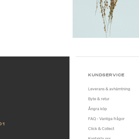
KUNDSERVICE
Leverans & avhämtning
Byte & retur
Ångra köp
FAQ - Vanliga frågor
O1
Click & Collect
Kontakta oss