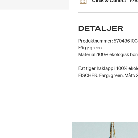
Click & Collect
Bestä
DETALJER
Produktnummer: 57043610
Färg: green
Material: 100% ekologisk bo
Eat tiger haklapp i 100% ek
FISCHER. Färg: green. Mått: