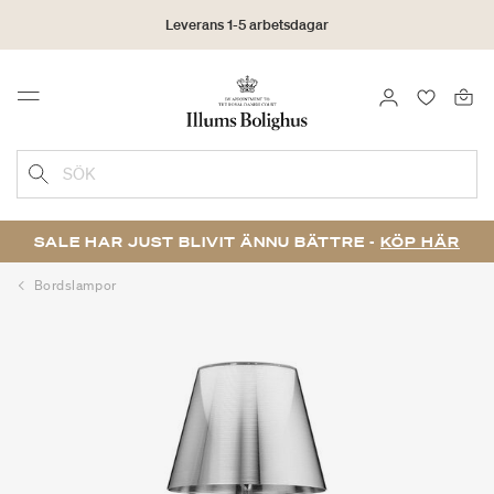
Leverans 1-5 arbetsdagar
Click & Collect | Beställ online - hämta i butiken
LOGGA IN
FAVORIT
Menu
30 dagars returrätt
SÖK
SALE HAR JUST BLIVIT ÄNNU BÄTTRE -
KÖP HÄR
Bordslampor