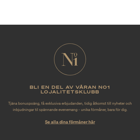
BLI EN DEL AV VÅRAN NO1
LOJALITETSKLUBB
Tjäna bonuspoäng, få exklusiva erbjudanden, tidig åtkomst till nyheter och
inbjudningar til spännande evenemang - unika förmåner, bara för dig.
Se alla dina förmåner här