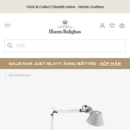
Click & Collect | Beställ online - hämta i butiken
30 dagars returrätt
LOGGA IN
FAVORIT
Menu
SÖK
SALE HAR JUST BLIVIT ÄNNU BÄTTRE -
KÖP HÄR
Bordslampor