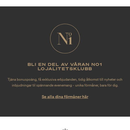
BLI EN DEL AV VÅRAN NO1
LOJALITETSKLUBB
Tjäna bonuspoäng, få exklusiva erbjudanden, tidig åtkomst till nyheter och
inbjudningar til spännande evenemang - unika förmåner, bara för dig.
Se alla dina förmåner här