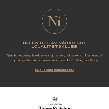
BLI EN DEL AV VÅRAN NO1
LOJALITETSKLUBB
Tjäna bonuspoäng, få exklusiva erbjudanden, tidig åtkomst till nyheter och
inbjudningar til spännande evenemang - unika förmåner, bara för dig.
Se alla dina förmåner här