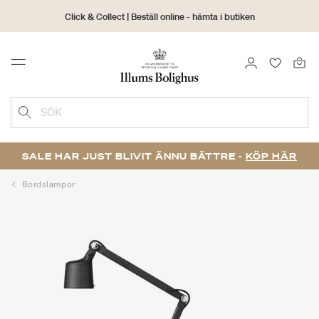
Click & Collect | Beställ online - hämta i butiken
30 dagars returrätt
LOGGA IN
FAVORIT
Menu
SÖK
SALE HAR JUST BLIVIT ÄNNU BÄTTRE -
KÖP HÄR
Bordslampor