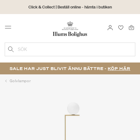
Click & Collect | Beställ online - hämta i butiken
30 dagars returrätt
LOGGA IN
FAVORIT
Menu
SÖK
SALE HAR JUST BLIVIT ÄNNU BÄTTRE -
KÖP HÄR
Golvlampor