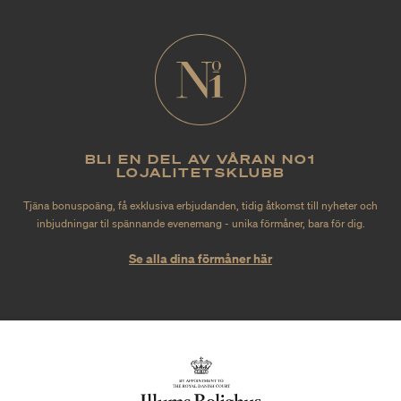
BLI EN DEL AV VÅRAN NO1
LOJALITETSKLUBB
Tjäna bonuspoäng, få exklusiva erbjudanden, tidig åtkomst till nyheter och
inbjudningar til spännande evenemang - unika förmåner, bara för dig.
Se alla dina förmåner här