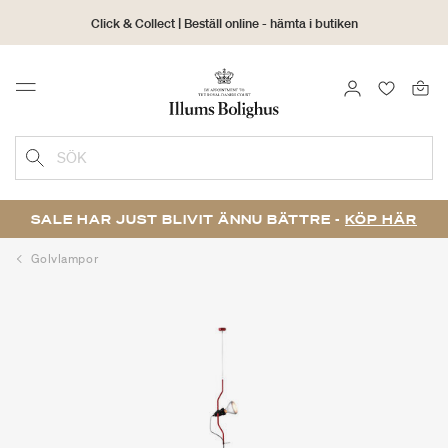
Click & Collect | Beställ online - hämta i butiken
30 dagars returrätt
LOGGA IN
FAVORIT
Menu
SÖK
SALE HAR JUST BLIVIT ÄNNU BÄTTRE -
KÖP HÄR
Golvlampor