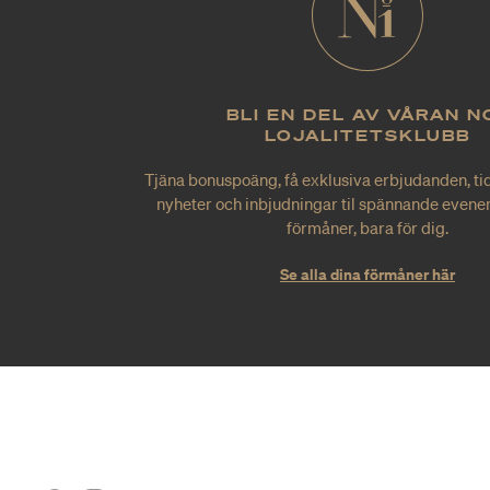
BLI EN DEL AV VÅRAN N
LOJALITETSKLUBB
Tjäna bonuspoäng, få exklusiva erbjudanden, tid
nyheter och inbjudningar til spännande evene
förmåner, bara för dig.
Se alla dina förmåner här