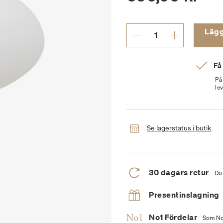
Lägg t
Få
På
le
Se lagerstatus i butik
30 dagars retur
Du 
Presentinslagning
No1 Fördelar
Som No1