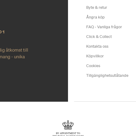
Byte & retur
Ångra köp
FAQ - Vanliga frågor
O1
Click & Collect
Kontakta oss
ig åtkomst till
mang - unika
Köpvillkor
Cookies
Tillgänglighetsutlåtande