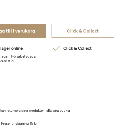
g till i varukorg
Click & Collect
 lager online
Click & Collect
 lager: 1-5 arbetsdagar
veranstid
kan returnera dina produkter i alla våra butiker
Presentinslagning 15 kr.