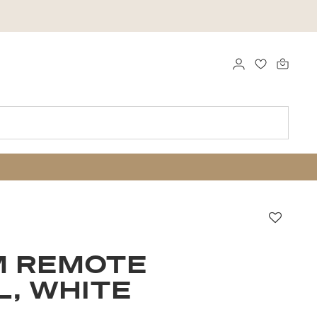
LOGGA IN
FAVORITER
Favori
M REMOTE
, WHITE