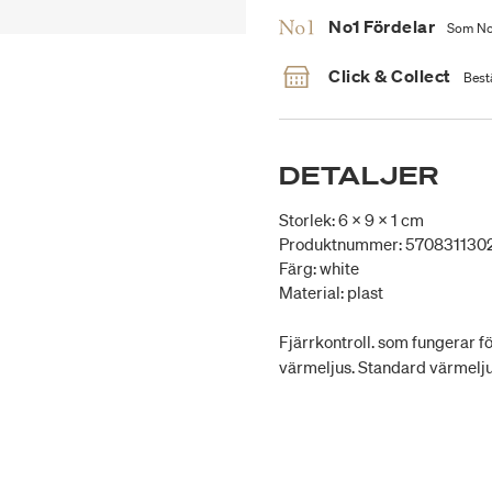
No1 Fördelar
Som No1
Click & Collect
Bestä
DETALJER
Storlek: 6 x 9 x 1 cm
Produktnummer: 570831130
Färg: white
Material: plast
Fjärrkontroll. som fungerar 
värmeljus. Standard värmelju