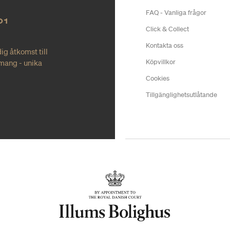
FAQ - Vanliga frågor
O1
Click & Collect
Kontakta oss
ig åtkomst till
mang - unika
Köpvillkor
Cookies
Tillgänglighetsutlåtande