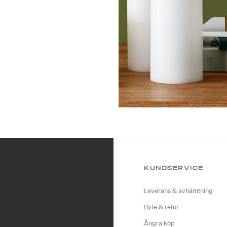
KUNDSERVICE
Leverans & avhämtning
Byte & retur
Ångra köp