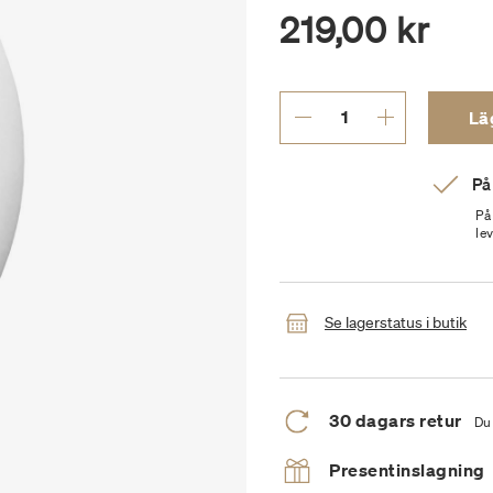
219,00 kr
Läg
På
På
le
Se lagerstatus i butik
30 dagars retur
Du 
Presentinslagning