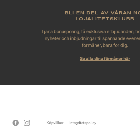
BLI EN DEL AV VÅRAN N
LOJALITETSKLUBB
Tjäna bonuspoäng, få exklusiva erbjudanden, tid
nyheter och inbjudningar til spännande evene
förmåner, bara för dig.
Se alla dina förmåner här
Köpvillkor
Integritetspolicy