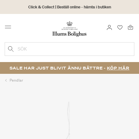
Click & Collect | Beställ online - hämta i butiken
30 dagars returrätt
LOGGA IN
FAVORIT
Menu
SÖK
SALE HAR JUST BLIVIT ÄNNU BÄTTRE -
KÖP HÄR
Pendlar