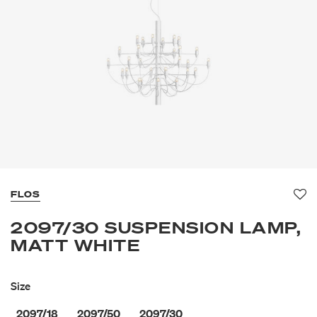
FLOS
Fa
2097/30 SUSPENSION LAMP,
MATT WHITE
Size
2097/18
2097/50
2097/30