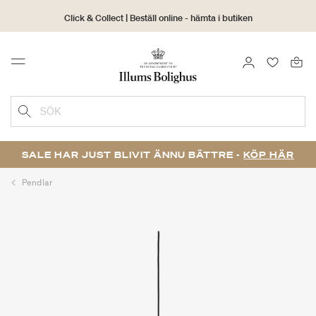
Click & Collect | Beställ online - hämta i butiken
30 dagars returrätt
LOGGA IN
FAVORIT
Menu
SÖK
SALE HAR JUST BLIVIT ÄNNU BÄTTRE -
KÖP HÄR
Pendlar