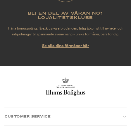
BLI EN DEL AV VÅRAN NO1
LOJALITETSKLUBB
Tjäna bonuspoäng, få exklusiva erbjudanden, tidig åtkomst till nyheter och
inbjudningar til spännande evenemang - unika förmåner, bara för dig.
Se alla dina förmåner här
CUSTOMER SERVICE