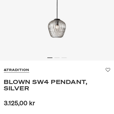
&TRADITION
Fa
BLOWN SW4 PENDANT,
SILVER
3.125,00 kr