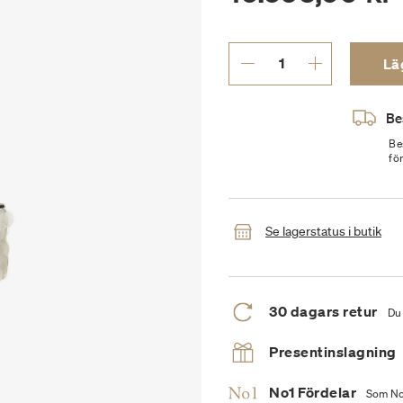
Läg
Be
Be
fö
Se lagerstatus i butik
30 dagars retur
Du 
Presentinslagning
No1 Fördelar
Som No1