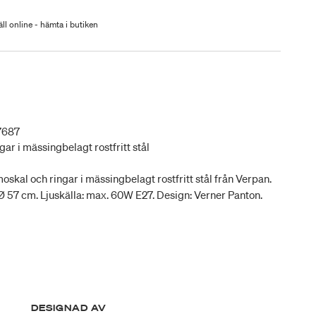
ll online - hämta i butiken
7687
ar i mässingbelagt rostfritt stål
kal och ringar i mässingbelagt rostfritt stål från Verpan.
 Ø 57 cm. Ljuskälla: max. 60W E27. Design: Verner Panton.
DESIGNAD AV