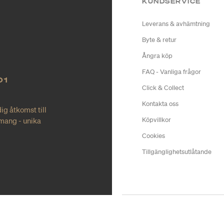
KUNDSERVICE
Leverans & avhämtning
Byte & retur
Ångra köp
FAQ - Vanliga frågor
O1
Click & Collect
Kontakta oss
ig åtkomst till
mang - unika
Köpvillkor
Cookies
Tillgänglighetsutlåtande