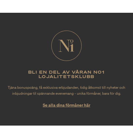
BLI EN DEL AV VÅRAN NO1
LOJALITETSKLUBB
Tjäna bonuspoäng, få exklusiva erbjudanden, tidig åtkomst till nyheter och
inbjudningar til spännande evenemang - unika förmåner, bara för dig.
Se alla dina förmåner här