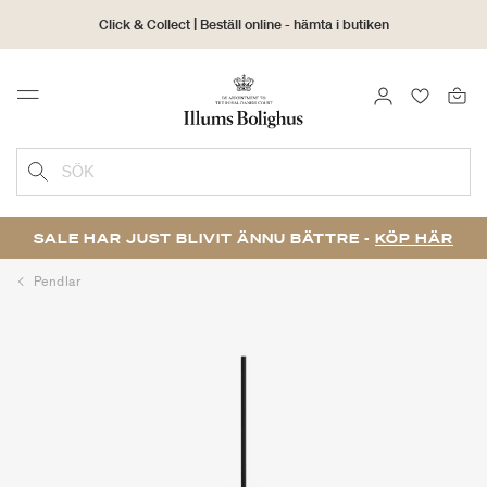
Click & Collect | Beställ online - hämta i butiken
30 dagars returrätt
LOGGA IN
FAVORIT
Menu
SÖK
SALE HAR JUST BLIVIT ÄNNU BÄTTRE -
KÖP HÄR
Pendlar