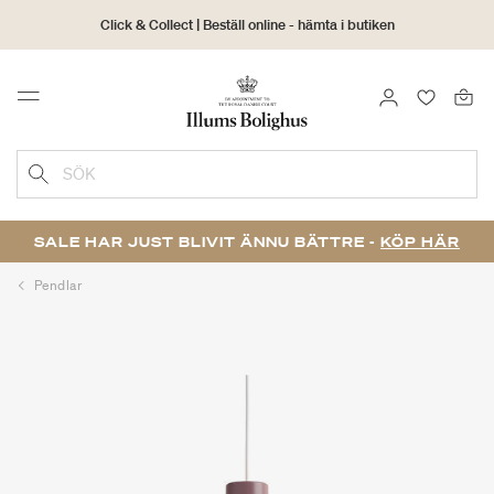
Click & Collect | Beställ online - hämta i butiken
30 dagars returrätt
LOGGA IN
FAVORIT
Menu
SÖK
SALE HAR JUST BLIVIT ÄNNU BÄTTRE -
KÖP HÄR
Pendlar