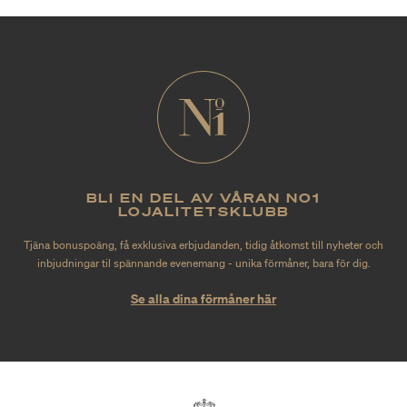
BLI EN DEL AV VÅRAN NO1
LOJALITETSKLUBB
Tjäna bonuspoäng, få exklusiva erbjudanden, tidig åtkomst till nyheter och
inbjudningar til spännande evenemang - unika förmåner, bara för dig.
Se alla dina förmåner här