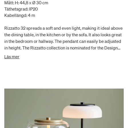
Mått: H: 44,8 x Ø 30 cm
Täthetsgrad: IP20
Kabellängd: 4 m
Rizzatto 32 spreads a soft and even light, making it ideal above
the dining table, in the kitchen or by the sofa. It also looks great
in the bedroom or hallway. The pendant can easily be adjusted
in height. The Rizzatto collection is nominated for the Design
Award 2021.
Läs mer