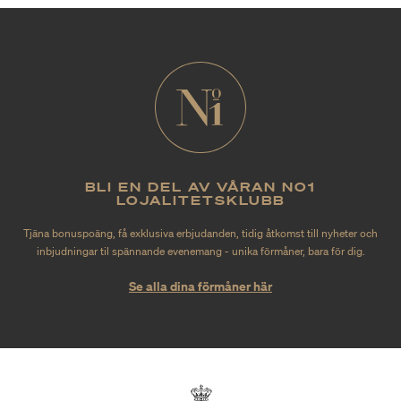
BLI EN DEL AV VÅRAN NO1
LOJALITETSKLUBB
Tjäna bonuspoäng, få exklusiva erbjudanden, tidig åtkomst till nyheter och
inbjudningar til spännande evenemang - unika förmåner, bara för dig.
Se alla dina förmåner här