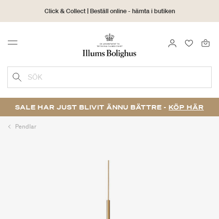
Click & Collect | Beställ online - hämta i butiken
30 dagars returrätt
LOGGA IN
FAVORIT
Menu
SÖK
SALE HAR JUST BLIVIT ÄNNU BÄTTRE -
KÖP HÄR
Pendlar