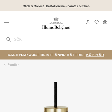
Click & Collect | Beställ online - hämta i butiken
30 dagars returrätt
LOGGA IN
FAVORIT
Menu
SÖK
SALE HAR JUST BLIVIT ÄNNU BÄTTRE -
KÖP HÄR
Pendlar