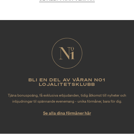
BLI EN DEL AV VÅRAN NO1
LOJALITETSKLUBB
Tjäna bonuspoäng, få exklusiva erbjudanden, tidig åtkomst till nyheter och
inbjudningar til spännande evenemang - unika förmåner, bara för dig.
Se alla dina förmåner här