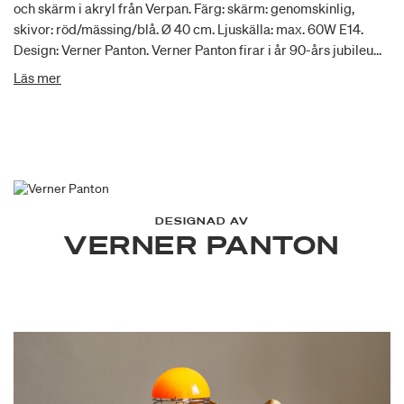
och skärm i akryl från Verpan. Färg: skärm: genomskinlig,
skivor: röd/mässing/blå. Ø 40 cm. Ljuskälla: max. 60W E14.
Design: Verner Panton. Verner Panton firar i år 90-års jubileum.
Den ikoniska Globe lanseras därför i en särskild
Läs mer
jubileumsutgåva i begränsat antal och var exemplar med sitt
unika nummer. Karaktäristisk för Globe är formspråket som
kombinerar material och form – jubileumsutgåvan är inget
undantag då den är i mässing.
DESIGNAD AV
VERNER PANTON