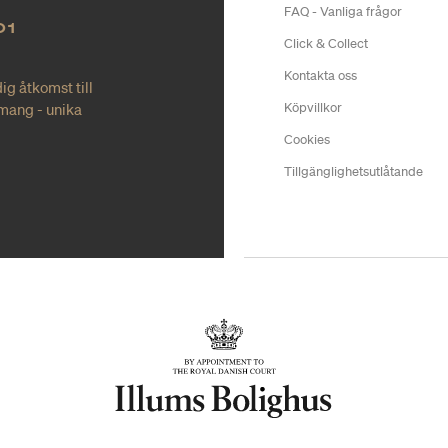
FAQ - Vanliga frågor
O1
Click & Collect
Kontakta oss
ig åtkomst till
mang - unika
Köpvillkor
Cookies
Tillgänglighetsutlåtande