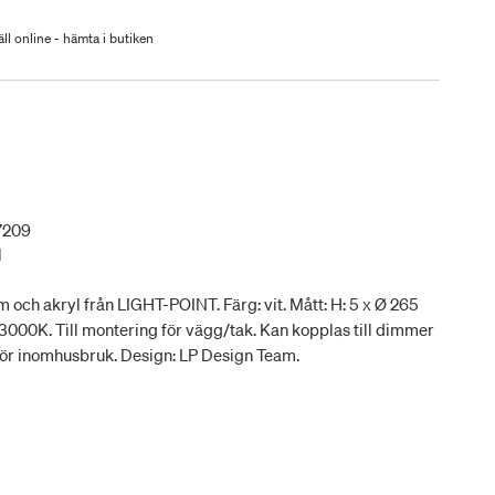
ll online - hämta i butiken
7209
l
och akryl från LIGHT-POINT. Färg: vit. Mått: H: 5 x Ø 265
 3000K. Till montering för vägg/tak. Kan kopplas till dimmer
r inomhusbruk. Design: LP Design Team.