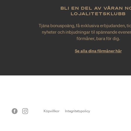
BLI EN DEL AV VÅRAN N
LOJALITETSKLUBB
Tjäna bonuspoäng, få exklusiva erbjudanden, tid
nyheter och inbjudningar til spännande evene
förmåner, bara för dig.
Se alla dina förmåner här
Köpvillkor
Integritetspolicy