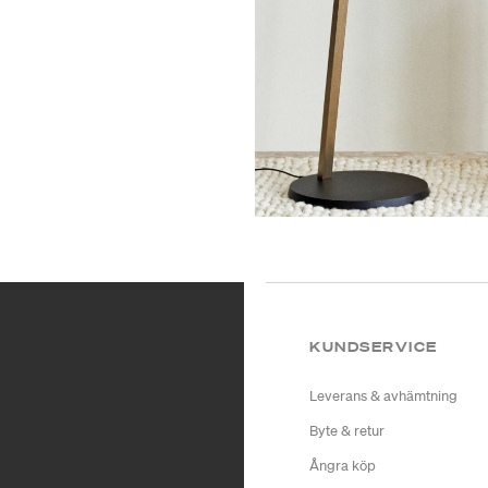
KUNDSERVICE
Leverans & avhämtning
Byte & retur
Ångra köp