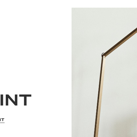
INT
NT