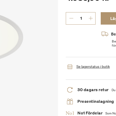
Läg
Be
Be
fö
Se lagerstatus i butik
30 dagars retur
Du 
Presentinslagning
No1 Fördelar
Som No1