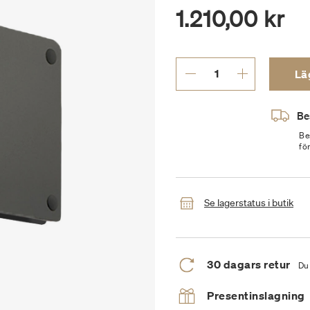
1.210,00 kr
Läg
Be
Be
fö
Se lagerstatus i butik
30 dagars retur
Du 
Presentinslagning