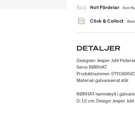
No1 Fördelar
Som No1
Click & Collect
Bestä
DETALJER
Designer: Jesper Juhl Peders
Serie: RØRHAT
Produktnummer: 571138956
Material: galvaniserat stål
RØRHAT namnskylt i galvaniser
D: 1,5 cm. Design: Jesper Juh