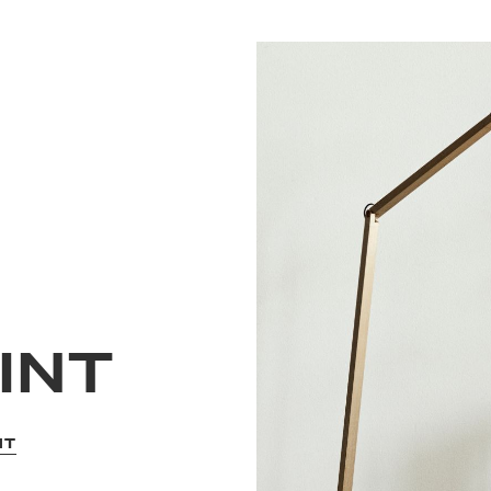
INT
NT