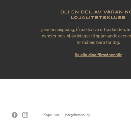
BLI EN DEL AV VÅRAN N
LOJALITETSKLUBB
Tjäna bonuspoäng, få exklusiva erbjudanden, tid
nyheter och inbjudningar til spännande evene
förmåner, bara för dig.
Se alla dina förmåner här
Köpvillkor
Integritetspolicy