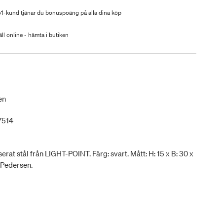
-kund tjänar du bonuspoäng på alla dina köp
ll online - hämta i butiken
en
7514
at stål från LIGHT-POINT. Färg: svart. Mått: H: 15 x B: 30 x
l Pedersen.