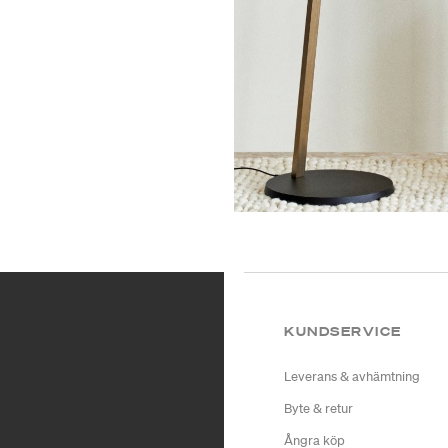
KUNDSERVICE
Leverans & avhämtning
Byte & retur
Ångra köp