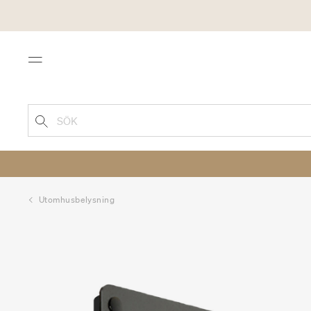
Menu
SÖK
Utomhusbelysning