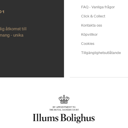
FAQ - Vanliga frågor
O1
Click & Collect
Kontakta oss
ig åtkomst till
mang - unika
Köpvillkor
Cookies
Tillgänglighetsutlåtande