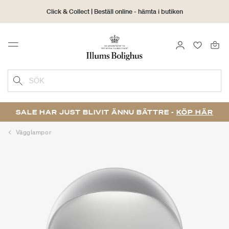
Click & Collect | Beställ online - hämta i butiken
30 dagars returrätt
LOGGA IN
FAVORIT
Menu
SÖK
SALE HAR JUST BLIVIT ÄNNU BÄTTRE -
KÖP HÄR
Vägglampor