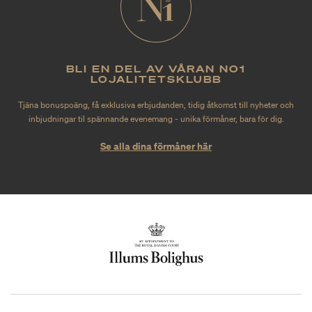
BLI EN DEL AV VÅRAN NO1
LOJALITETSKLUBB
Tjäna bonuspoäng, få exklusiva erbjudanden, tidig åtkomst till nyheter och
inbjudningar til spännande evenemang - unika förmåner, bara för dig.
Se alla dina förmåner här