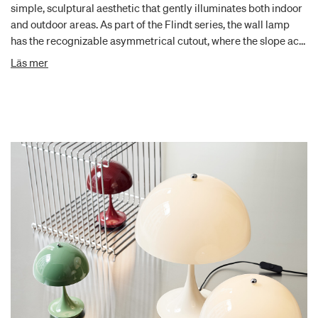
simple, sculptural aesthetic that gently illuminates both indoor
and outdoor areas. As part of the Flindt series, the wall lamp
has the recognizable asymmetrical cutout, where the slope acts
as a reflector, softening the light and casting it in an organic
Läs mer
shape onto the floor or surface below. Flindt Wall can be used
both indoors and outdoors and looks stunning both as a
standalone piece and in repeated installations. It is available in
three sizes, and you can even choose to mix and match them to
create a playful aesthetic.