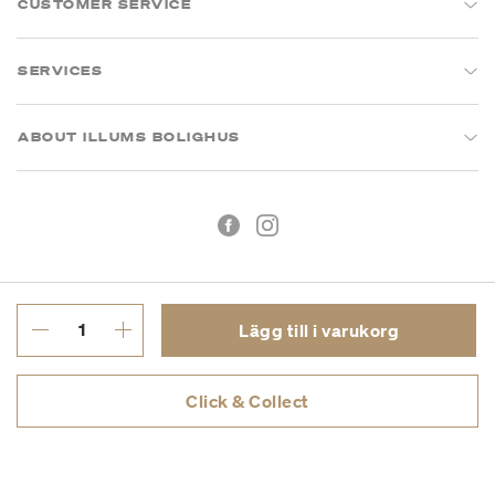
CUSTOMER SERVICE
SERVICES
ABOUT ILLUMS BOLIGHUS
Lägg till i varukorg
Köpvillkor
Integritetspolicy
Click & Collect
Org.nr: 55681353-8701
Copyright © 2026 Illums Bolighus