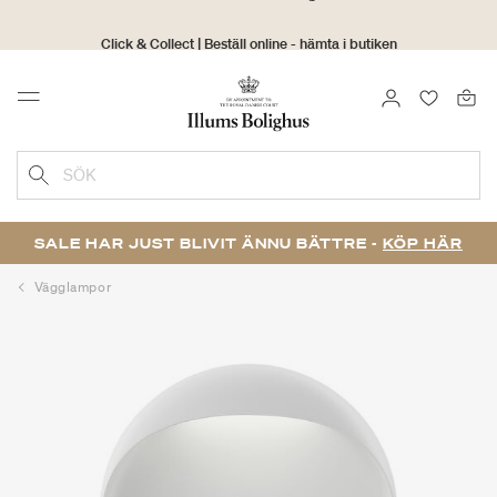
Click & Collect | Beställ online - hämta i butiken
30 dagars returrätt
LOGGA IN
FAVORIT
Menu
SÖK
SALE HAR JUST BLIVIT ÄNNU BÄTTRE -
KÖP HÄR
Vägglampor