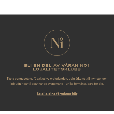
BLI EN DEL AV VÅRAN NO1
LOJALITETSKLUBB
Tjäna bonuspoäng, få exklusiva erbjudanden, tidig åtkomst till nyheter och
inbjudningar til spännande evenemang - unika förmåner, bara för dig.
Se alla dina förmåner här