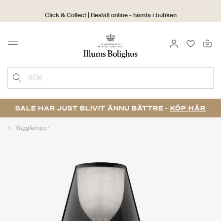
Click & Collect | Beställ online - hämta i butiken
30 dagars returrätt
LOGGA IN
FAVORIT
Menu
SÖK
SALE HAR JUST BLIVIT ÄNNU BÄTTRE -
KÖP HÄR
Vägglampor