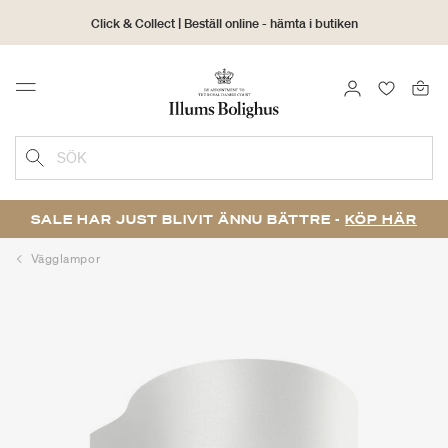
Click & Collect | Beställ online - hämta i butiken
30 dagars returrätt
LOGGA IN
FAVORIT
Menu
SÖK
SALE HAR JUST BLIVIT ÄNNU BÄTTRE -
KÖP HÄR
Vägglampor