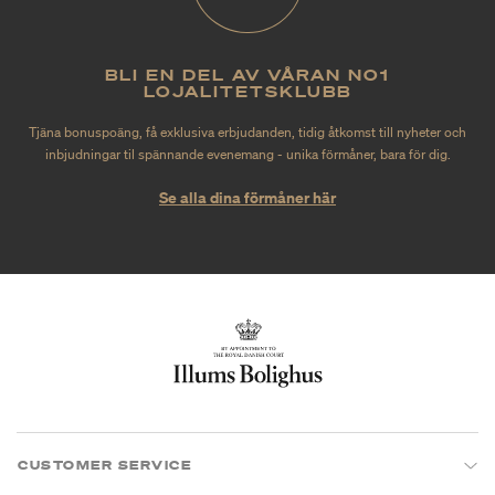
BLI EN DEL AV VÅRAN NO1
LOJALITETSKLUBB
Tjäna bonuspoäng, få exklusiva erbjudanden, tidig åtkomst till nyheter och
inbjudningar til spännande evenemang - unika förmåner, bara för dig.
Se alla dina förmåner här
CUSTOMER SERVICE