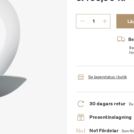
Läg
Be
Be
fö
Se lagerstatus i butik
30 dagars retur
Du 
Presentinslagning
No1 Fördelar
Som No1