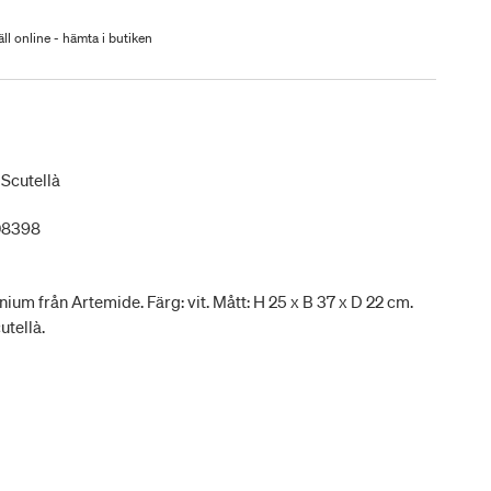
ll online - hämta i butiken
Scutellà
08398
ium från Artemide. Färg: vit. Mått: H 25 x B 37 x D 22 cm.
tellà.