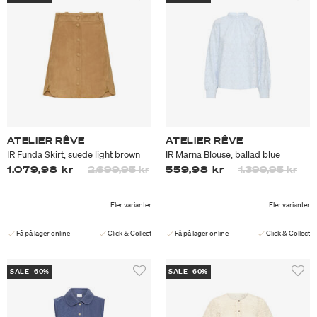
ATELIER RÊVE
ATELIER RÊVE
IR Funda Skirt, suede light brown
IR Marna Blouse, ballad blue
Priset är nedsatt från
till
Priset är nedsa
till
1.079,98 kr
2.699,95 kr
559,98 kr
1.399,95 kr
Fler varianter
Fler varianter
Få på lager online
Click & Collect
Få på lager online
Click & Collect
SALE -60%
SALE -60%