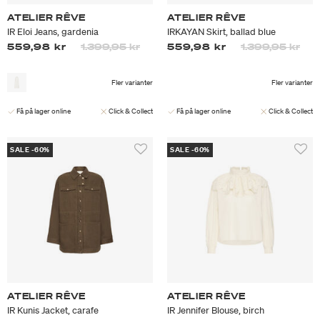
ATELIER RÊVE
ATELIER RÊVE
IR Eloi Jeans, gardenia
IRKAYAN Skirt, ballad blue
Priset är nedsatt från
till
Priset är nedsa
till
559,98 kr
1.399,95 kr
559,98 kr
1.399,95 kr
Fler varianter
Fler varianter
Få på lager online
Click & Collect
Få på lager online
Click & Collect
SALE -60%
SALE -60%
ATELIER RÊVE
ATELIER RÊVE
IR Kunis Jacket, carafe
IR Jennifer Blouse, birch