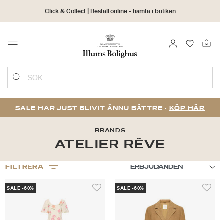
Click & Collect | Beställ online - hämta i butiken
30 dagars returrätt
LOGGA IN
FAVORIT
Menu
SÖK
SALE HAR JUST BLIVIT ÄNNU BÄTTRE -
KÖP HÄR
BRANDS
ATELIER RÊVE
FILTRERA
SALE -60%
SALE -60%