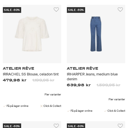
SALE -60%
SALE -60%
ATELIER RÊVE
ATELIER RÊVE
IRRACHEL SS Blouse, celadon tint
IRHARPER Jeans, medium blue
denim
Priset är nedsatt från
till
479,98 kr
1.199,95 kr
Priset är nedsa
till
639,98 kr
1.599,95 kr
Fler varianter
Fler varianter
Få på lager online
Click & Collect
Få på lager online
Click & Collect
SALE -60%
SALE -60%