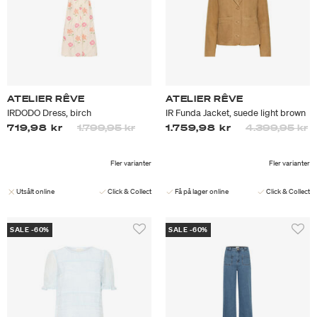
ATELIER RÊVE
ATELIER RÊVE
IRDODO Dress, birch
IR Funda Jacket, suede light brown
Priset är nedsatt från
till
Priset är neds
til
719,98 kr
1.799,95 kr
1.759,98 kr
4.399,95 kr
Fler varianter
Fler varianter
Utsålt online
Click & Collect
Få på lager online
Click & Collect
SALE -60%
SALE -60%