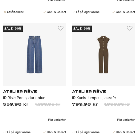
Utsålt online
Click & Collect
Få på lager online
Click & Collect
SALE -60%
SALE -60%
ATELIER RÊVE
ATELIER RÊVE
IR Risle Pants, dark blue
IR Kunis Jumpsuit, carafe
Priset är nedsatt från
till
Priset är nedsa
till
559,98 kr
1.399,95 kr
799,98 kr
1.999,95 kr
Fler varianter
Fler varianter
Få på lager online
Click & Collect
Få på lager online
Click & Collect