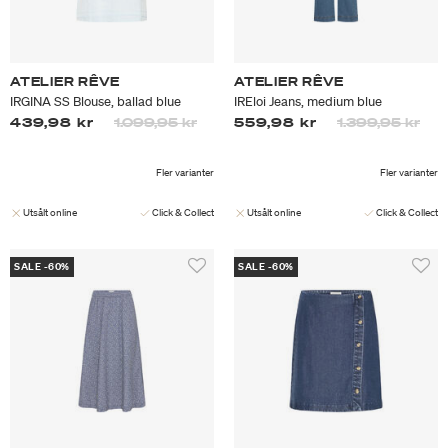
ATELIER RÊVE
ATELIER RÊVE
IRGINA SS Blouse, ballad blue
IREloi Jeans, medium blue
Priset är nedsatt från
till
Priset är nedsa
till
439,98 kr
1.099,95 kr
559,98 kr
1.399,95 kr
Fler varianter
Fler varianter
Utsålt online
Click & Collect
Utsålt online
Click & Collect
SALE -60%
SALE -60%