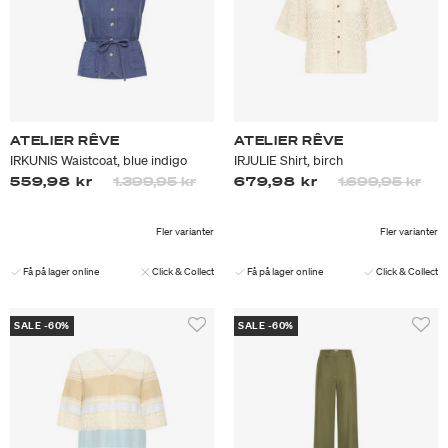
ATELIER RÊVE
ATELIER RÊVE
IRKUNIS Waistcoat, blue indigo
IRJULIE Shirt, birch
Priset är nedsatt från
till
Priset är nedsa
till
559,98 kr
1.399,95 kr
679,98 kr
1.699,95 kr
Fler varianter
Fler varianter
Få på lager online
Click & Collect
Få på lager online
Click & Collect
SALE -60%
SALE -60%