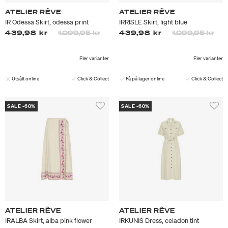
ATELIER RÊVE
ATELIER RÊVE
IR Odessa Skirt, odessa print
IRRISLE Skirt, light blue
Priset är nedsatt från
till
Priset är nedsa
till
439,98 kr
1.099,95 kr
439,98 kr
1.099,95 kr
Fler varianter
Fler varianter
Utsålt online
Click & Collect
Få på lager online
Click & Collect
SALE -60%
SALE -60%
ATELIER RÊVE
ATELIER RÊVE
IRALBA Skirt, alba pink flower
IRKUNIS Dress, celadon tint