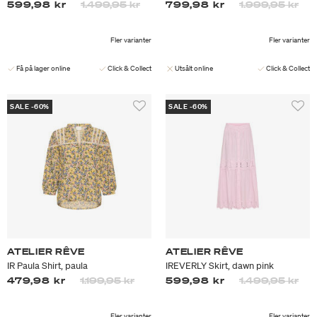
Priset är nedsatt från
till
Priset är nedsa
till
599,98 kr
1.499,95 kr
799,98 kr
1.999,95 kr
Fler varianter
Fler varianter
Få på lager online
Click & Collect
Utsålt online
Click & Collect
SALE -60%
SALE -60%
ATELIER RÊVE
ATELIER RÊVE
IR Paula Shirt, paula
IREVERLY Skirt, dawn pink
Priset är nedsatt från
till
Priset är nedsa
till
479,98 kr
1.199,95 kr
599,98 kr
1.499,95 kr
Fler varianter
Fler varianter