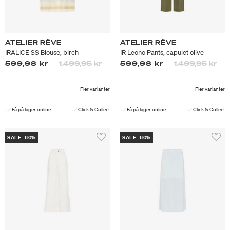
ATELIER RÊVE
ATELIER RÊVE
IRALICE SS Blouse, birch
IR Leono Pants, capulet olive
Priset är nedsatt från
till
Priset är nedsa
till
599,98 kr
1.499,95 kr
599,98 kr
1.499,95 kr
Fler varianter
Fler varianter
Få på lager online
Click & Collect
Få på lager online
Click & Collect
SALE -60%
SALE -60%