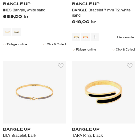
BANGLE UP
BANGLE UP
INÈS Bangle, white sand
BANGLE Bracelet 7 mm T2, white
sand
689,00 kr
919,00 kr
Fler varianter
På lager online
Click & Collect
På lager online
Click & Collect
BANGLE UP
BANGLE UP
LILY Bracelet, bark
TARA Ring, black