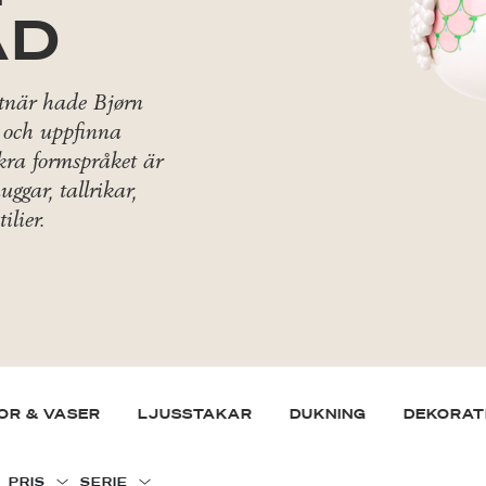
AD
stnär hade Bjørn
a och uppfinna
kra formspråket är
ggar, tallrikar,
ilier.
OR & VASER
LJUSSTAKAR
DUKNING
DEKORAT
PRIS
SERIE