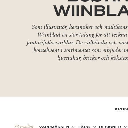
WIINBL
Som illustratör, keramiker och multikon
Wiinblad en stor talang för att teckn
fantasifulla världar. De välkända och vac
konsekvent i sortimentet som erbjuder mu
ljusstakar, brickor och kökstext
KRUK
33 resultat
VARUMÄRKEN
FÄRG
DESIGNER