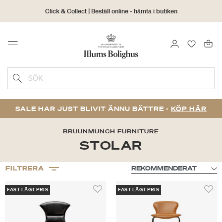
Click & Collect | Beställ online - hämta i butiken
30 dagars returrätt
LOGGA IN
FAVORIT
Menu
SÖK
SALE HAR JUST BLIVIT ÄNNU BÄTTRE -
KÖP HÄR
BRUUNMUNCH FURNITURE
STOLAR
FILTRERA
FAST LÅGT PRIS
FAST LÅGT PRIS