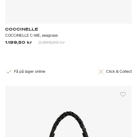
COCCINELLE
COCCINELLE C-ME, seagrass
Priset är nedsatt från
till
1.199,50 kr
2.399,00 kr
Få på lager online
Click & Collect