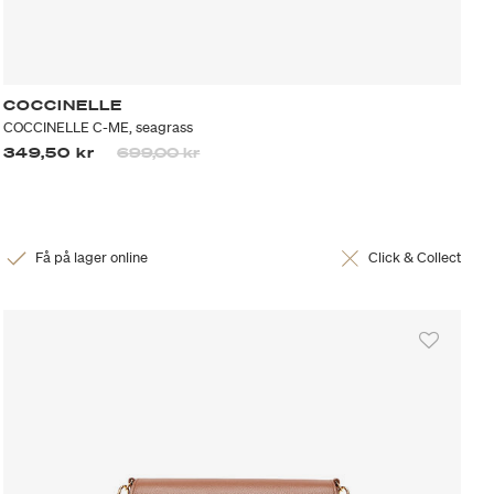
COCCINELLE
COCCINELLE C-ME, seagrass
Priset är nedsatt från
till
349,50 kr
699,00 kr
Få på lager online
Click & Collect