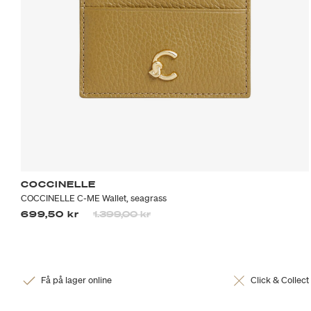
COCCINELLE
COCCINELLE C-ME Wallet, seagrass
Priset är nedsatt från
till
699,50 kr
1.399,00 kr
Få på lager online
Click & Collect