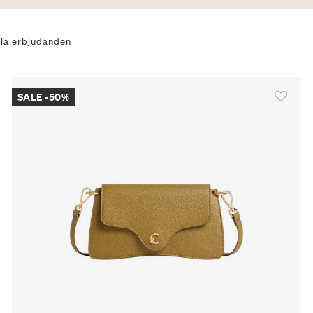
 efter null: Se alla erbjudanden
lla erbjudanden
SALE -50%