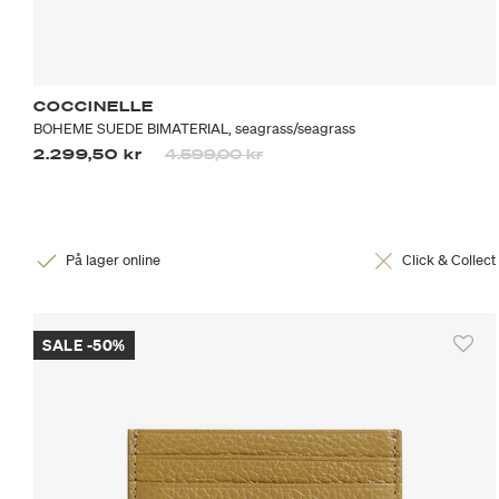
COCCINELLE
BOHEME SUEDE BIMATERIAL, seagrass/seagrass
Priset är nedsatt från
till
2.299,50 kr
4.599,00 kr
På lager online
Click & Collect
SALE -50%