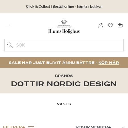
Click & Collect | Beställ online - hämta i butiken
30 dagars returrätt
LOGGA IN
FAVORIT
Menu
SÖK
SALE HAR JUST BLIVIT ÄNNU BÄTTRE -
KÖP HÄR
BRANDS
DOTTIR NORDIC DESIGN
VASER
FILTRERA