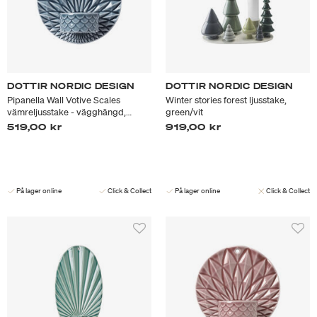
DOTTIR NORDIC DESIGN
DOTTIR NORDIC DESIGN
Pipanella Wall Votive Scales
Winter stories forest ljusstake,
vämreljusstake - vägghängd,
green/vit
midnight
519,00 kr
919,00 kr
På lager online
Click & Collect
På lager online
Click & Collect