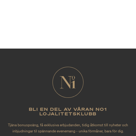
BLI EN DEL AV VÅRAN NO1
LOJALITETSKLUBB
Tjäna bonuspoäng, få exklusiva erbjudanden, tidig åtkomst till nyheter och
inbjudningar til spännande evenemang - unika förmåner, bara för dig.