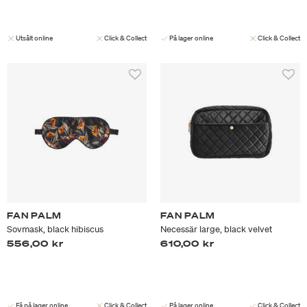
Utsålt online
Click & Collect
På lager online
Click & Collect
FAN PALM
FAN PALM
Sovmask, black hibiscus
Necessär large, black velvet
556,00 kr
610,00 kr
Få på lager online
Click & Collect
På lager online
Click & Collect