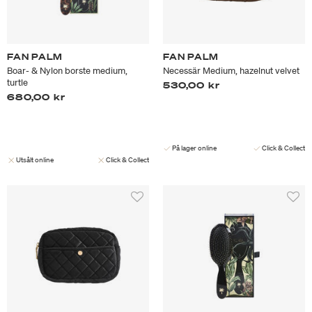
FAN PALM
FAN PALM
Boar- & Nylon borste medium,
Necessär Medium, hazelnut velvet
turtle
530,00 kr
680,00 kr
På lager online
Click & Collect
Utsålt online
Click & Collect