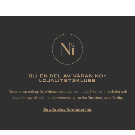
BLI EN DEL AV VÅRAN NO1
LOJALITETSKLUBB
Tjäna bonuspoäng, få exklusiva erbjudanden, tidig åtkomst till nyheter och
inbjudningar til spännande evenemang - unika förmåner, bara för dig.
Se alla dina förmåner här