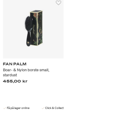
FAN PALM
Boar- & Nylon borste small,
stardust
455,00 kr
Få på lager online
Click & Collect