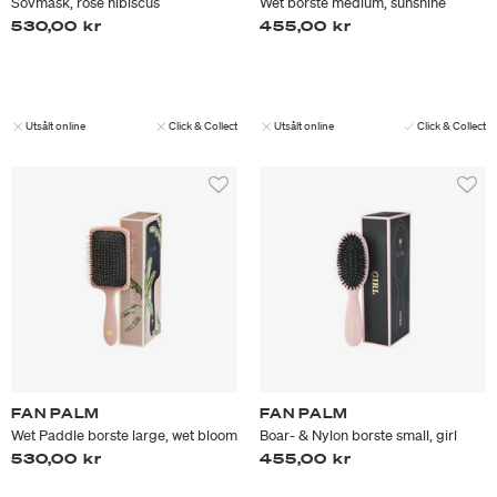
Sovmask, rose hibiscus
Wet borste medium, sunshine
530,00 kr
455,00 kr
Utsålt online
Click & Collect
Utsålt online
Click & Collect
FAN PALM
FAN PALM
Wet Paddle borste large, wet bloom
Boar- & Nylon borste small, girl
530,00 kr
455,00 kr