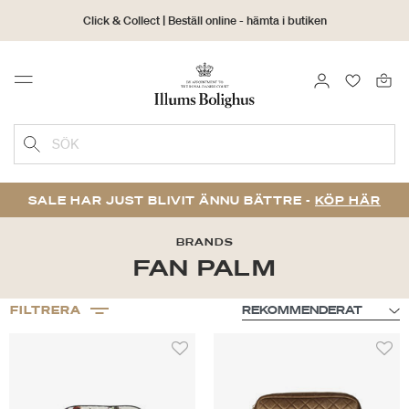
Click & Collect | Beställ online - hämta i butiken
30 dagars returrätt
LOGGA IN
FAVORIT
Menu
SÖK
SALE HAR JUST BLIVIT ÄNNU BÄTTRE -
KÖP HÄR
BRANDS
FAN PALM
FILTRERA