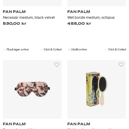
FAN PALM
FAN PALM
Necessär medium, black velvet
Wet borste medium, octopus
530,00 kr
455,00 kr
Få på lager online
Click & Collect
Utsålt online
Click & Collect
FAN PALM
FAN PALM