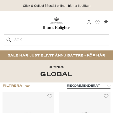
Click & Collect | Beställ online - hämta i butiken
30 dagars returrätt
LOGGA IN
FAVORIT
Menu
SÖK
SALE HAR JUST BLIVIT ÄNNU BÄTTRE -
KÖP HÄR
BRANDS
GLOBAL
FILTRERA