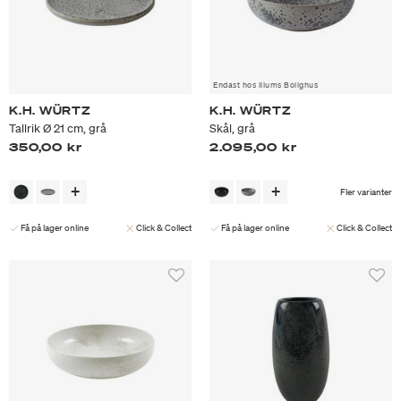
Endast hos Illums Bolighus
K.H. WÜRTZ
K.H. WÜRTZ
Tallrik Ø 21 cm, grå
Skål, grå
350,00 kr
2.095,00 kr
Fler varianter
Få på lager online
Click & Collect
Få på lager online
Click & Collect