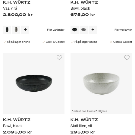
K.H. WÜRTZ
K.H. WÜRTZ
Vas, grå
Bowl, black
2.800,00 kr
675,00 kr
Fler varianter
Fler varianter
Få på lager online
Click & Collect
Få på lager online
Click & Collect
Endast hos Illums Bolighus
K.H. WÜRTZ
K.H. WÜRTZ
Bowl, black
Skål liten, vit
2.095,00 kr
295,00 kr