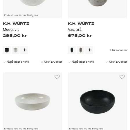
Endast hos Illums Bolighus
K.H. WÜRTZ
K.H. WÜRTZ
Mugg, vit
Vas, grå
295,00 kr
675,00 kr
Fler varianter
Få på lager online
Click & Collect
Få på lager online
Click & Collect
Endast hos Illums Bolighus
Endast hos Illums Bolighus