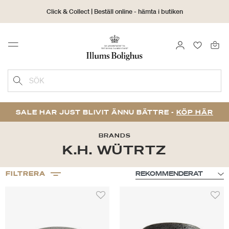
Click & Collect | Beställ online - hämta i butiken
30 dagars returrätt
LOGGA IN
FAVORIT
Menu
SÖK
SALE HAR JUST BLIVIT ÄNNU BÄTTRE -
KÖP HÄR
BRANDS
K.H. WÜTRTZ
FILTRERA