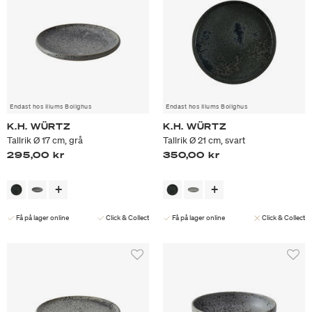
Endast hos Illums Bolighus
Endast hos Illums Bolighus
K.H. WÜRTZ
K.H. WÜRTZ
Tallrik Ø 17 cm, grå
Tallrik Ø 21 cm, svart
295,00 kr
350,00 kr
Få på lager online
Click & Collect
Få på lager online
Click & Collect