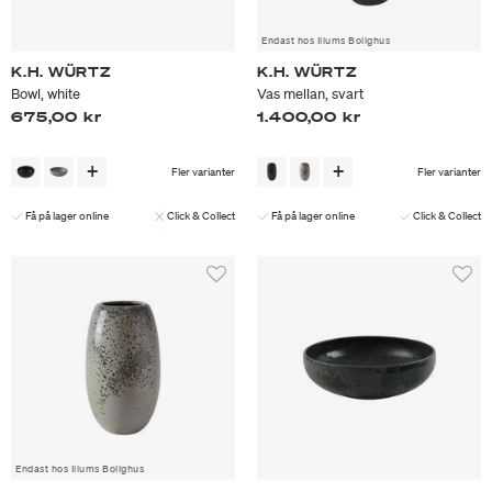
Endast hos Illums Bolighus
K.H. WÜRTZ
K.H. WÜRTZ
Bowl, white
Vas mellan, svart
675,00 kr
1.400,00 kr
Fler varianter
Fler varianter
Få på lager online
Click & Collect
Få på lager online
Click & Collect
Endast hos Illums Bolighus