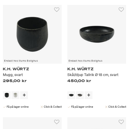
Endast hos Illums Bolighus
Endast hos Illums Bolighus
K.H. WÜRTZ
K.H. WÜRTZ
Mugg, svart
Skål/djup Tallrik Ø 18 cm, svart
295,00 kr
450,00 kr
Få på lager online
Click & Collect
Få på lager online
Click & Collect