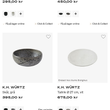
295,00 kr
450,00 kr
Få på lager online
Click & Collect
Få på lager online
Click & Collect
Endast hos Illums Bolighus
K.H. WÜRTZ
K.H. WÜRTZ
Skål, grå
Tallrik Ø 27 cm, vit
395,00 kr
675,00 kr
Fler varianter