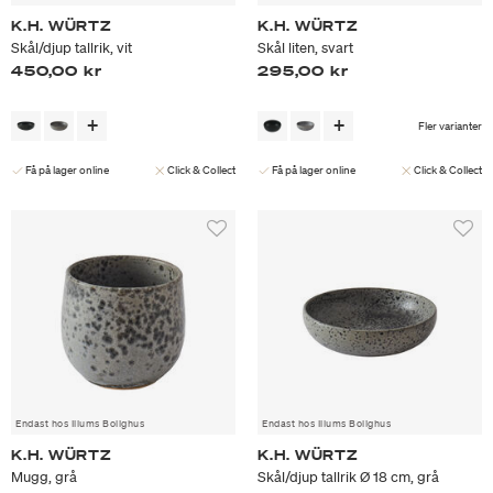
K.H. WÜRTZ
K.H. WÜRTZ
Skål/djup tallrik, vit
Skål liten, svart
450,00 kr
295,00 kr
Fler varianter
Få på lager online
Click & Collect
Få på lager online
Click & Collect
Endast hos Illums Bolighus
Endast hos Illums Bolighus
K.H. WÜRTZ
K.H. WÜRTZ
Mugg, grå
Skål/djup tallrik Ø 18 cm, grå