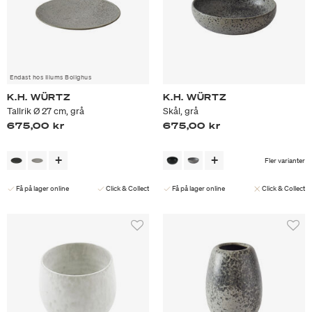
Endast hos Illums Bolighus
K.H. WÜRTZ
K.H. WÜRTZ
Tallrik Ø 27 cm, grå
Skål, grå
675,00 kr
675,00 kr
Fler varianter
Få på lager online
Click & Collect
Få på lager online
Click & Collect