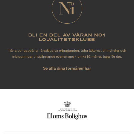
BLI EN DEL AV VÅRAN NO1
LOJALITETSKLUBB
Tjäna bonuspoäng, få exklusiva erbjudanden, tidig åtkomst till nyheter och
inbjudningar til spännande evenemang - unika förmåner, bara för dig.
Se alla dina förmåner här