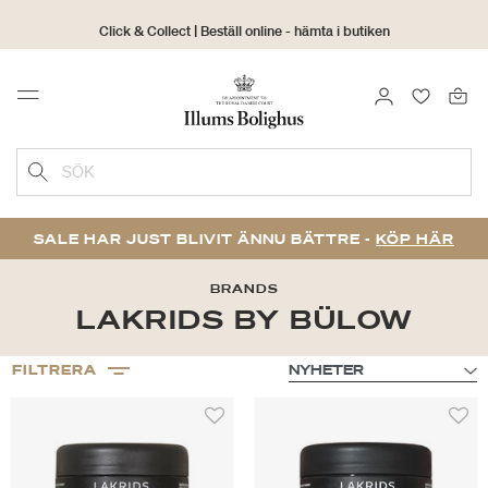
Click & Collect | Beställ online - hämta i butiken
30 dagars returrätt
LOGGA IN
FAVORIT
Menu
SÖK
SALE HAR JUST BLIVIT ÄNNU BÄTTRE -
KÖP HÄR
BRANDS
LAKRIDS BY BÜLOW
FILTRERA