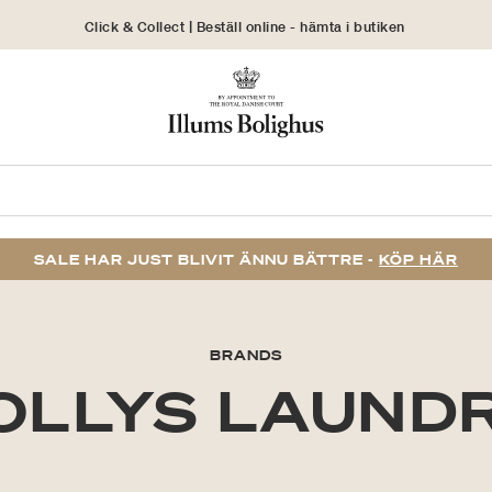
Click & Collect | Beställ online - hämta i butiken
30 dagars returrätt
SALE HAR JUST BLIVIT ÄNNU BÄTTRE -
KÖP HÄR
BRANDS
OLLYS LAUND