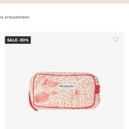
 efter null: Se alla erbjudanden
lla erbjudanden
SALE -50%