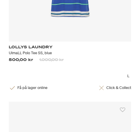
LOLLYS LAUNDRY
UlmaLL Polo Tee SS, blue
Priset är nedsatt från
till
500,00 kr
1.000,00 kr
L
Få på lager online
Click & Collect