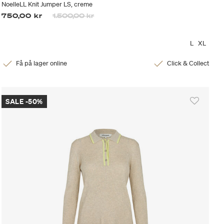
NoelleLL Knit Jumper LS, creme
Priset är nedsatt från
till
750,00 kr
1.500,00 kr
L
XL
Få på lager online
Click & Collect
SALE -50%