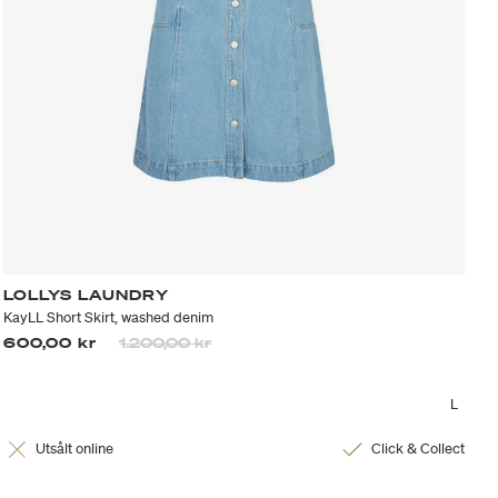
LOLLYS LAUNDRY
KayLL Short Skirt, washed denim
Priset är nedsatt från
till
600,00 kr
1.200,00 kr
L
Utsålt online
Click & Collect