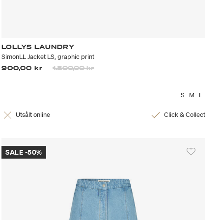
LOLLYS LAUNDRY
SimonLL Jacket LS, graphic print
Priset är nedsatt från
till
900,00 kr
1.800,00 kr
S
M
L
Utsålt online
Click & Collect
SALE -50%