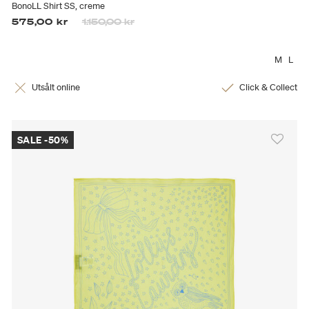
BonoLL Shirt SS, creme
Priset är nedsatt från
till
575,00 kr
1.150,00 kr
M
L
Utsålt online
Click & Collect
SALE -50%