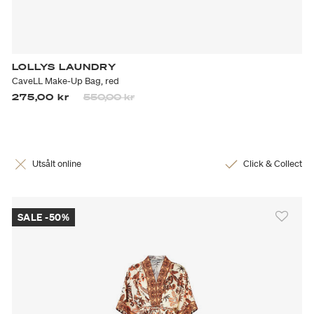
LOLLYS LAUNDRY
CaveLL Make-Up Bag, red
Priset är nedsatt från
till
275,00 kr
550,00 kr
Utsålt online
Click & Collect
SALE -50%