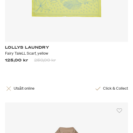
LOLLYS LAUNDRY
Fairy TaleLL Scarf, yellow
Priset är nedsatt från
till
125,00 kr
250,00 kr
Utsålt online
Click & Collect