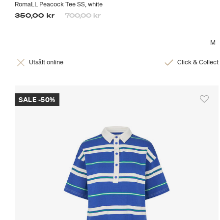
RomaLL Peacock Tee SS, white
Priset är nedsatt från
till
350,00 kr
700,00 kr
M
Utsålt online
Click & Collect
SALE -50%