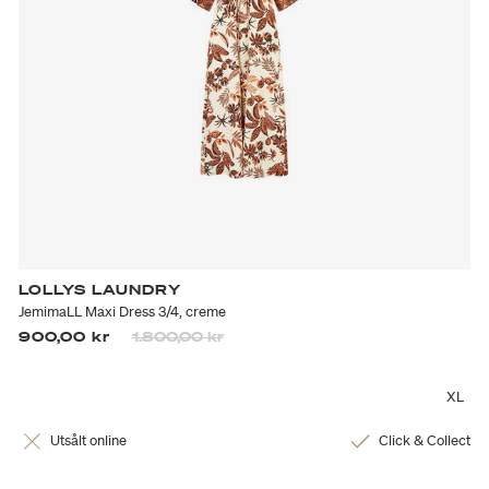
LOLLYS LAUNDRY
JemimaLL Maxi Dress 3/4, creme
Priset är nedsatt från
till
900,00 kr
1.800,00 kr
XL
Utsålt online
Click & Collect