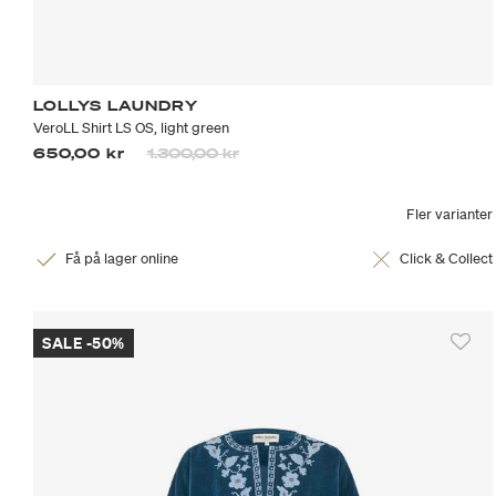
LOLLYS LAUNDRY
VeroLL Shirt LS OS, light green
Priset är nedsatt från
till
650,00 kr
1.300,00 kr
Fler varianter
Få på lager online
Click & Collect
SALE -50%