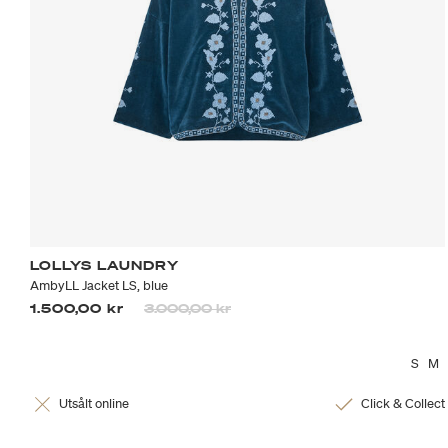
LOLLYS LAUNDRY
AmbyLL Jacket LS, blue
Priset är nedsatt från
till
1.500,00 kr
3.000,00 kr
S
M
Utsålt online
Click & Collect