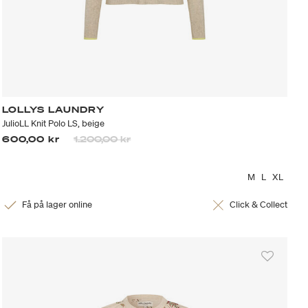
LOLLYS LAUNDRY
JulioLL Knit Polo LS, beige
Priset är nedsatt från
till
600,00 kr
1.200,00 kr
M
L
XL
Få på lager online
Click & Collect