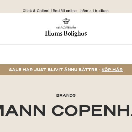
Click & Collect | Beställ online - hämta i butiken
30 dagars returrätt
SALE HAR JUST BLIVIT ÄNNU BÄTTRE -
KÖP HÄR
BRANDS
MANN COPENH